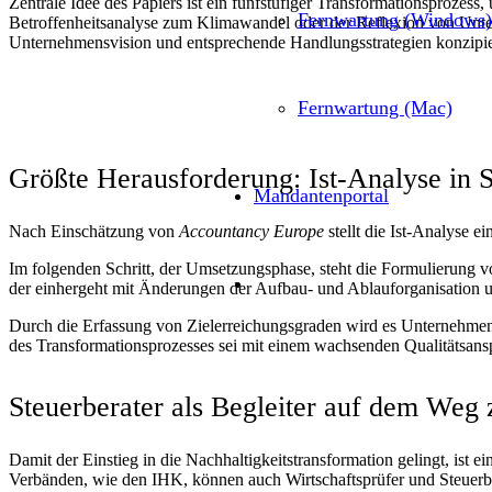
Zentrale Idee des Papiers ist ein fünfstufiger Transformationsprozes
Fernwartung (Windows)
Betroffenheitsanalyse zum Klimawandel oder der Reflexion von Unter
Unternehmensvision und entsprechende Handlungsstrategien konzipie
Fernwartung (Mac)
Größte Herausforderung: Ist-Analyse in 
Mandantenportal
Nach Einschätzung von
Accountancy Europe
stellt die Ist-Analyse e
Im folgenden Schritt, der Umsetzungsphase, steht die Formulierung 
der einhergeht mit Änderungen der Aufbau- und Ablauforganisation
Durch die Erfassung von Zielerreichungsgraden wird es Unternehmen z
des Transformationsprozesses sei mit einem wachsenden Qualitätsansp
Steuerberater als Begleiter auf dem We
Damit der Einstieg in die Nachhaltigkeitstransformation gelingt, ist 
Verbänden, wie den IHK, können auch Wirtschaftsprüfer und Steuerber