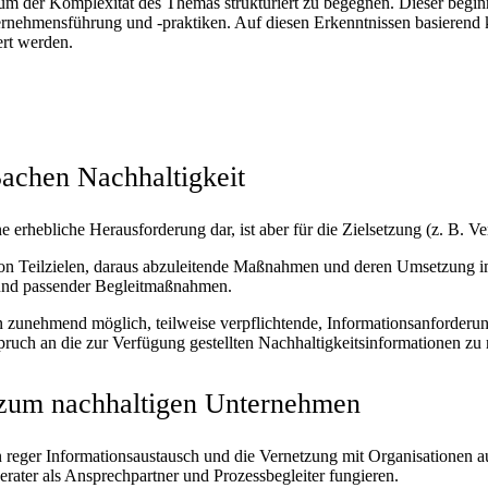
s, um der Komplexität des Themas strukturiert zu begegnen. Dieser begi
nehmensführung und -praktiken. Auf diesen Erkenntnissen basierend k
rt werden.
Sachen Nachhaltigkeit
ine erhebliche Herausforderung dar, ist aber für die Zielsetzung (z. B
von Teilzielen, daraus abzuleitende Maßnahmen und deren Umsetzung im 
 und passender Begleitmaßnahmen.
unehmend möglich, teilweise verpflichtende, Informationsanforderunge
ruch an die zur Verfügung gestellten Nachhaltigkeitsinformationen zu 
g zum nachhaltigen Unternehmen
ein reger Informationsaustausch und die Vernetzung mit Organisationen 
ater als Ansprechpartner und Prozessbegleiter fungieren.