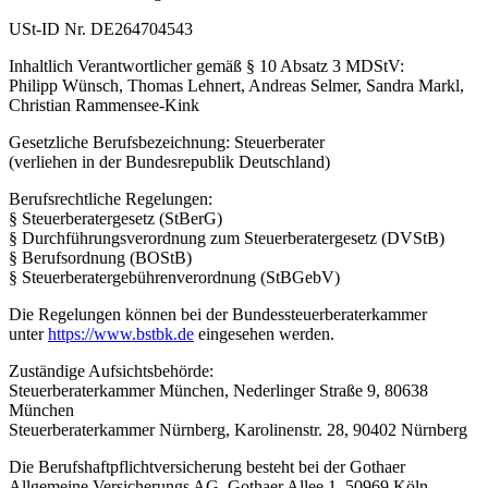
USt-ID Nr. DE264704543
Inhaltlich Verantwortlicher gemäß § 10 Absatz 3 MDStV:
Philipp Wünsch, Thomas Lehnert, Andreas Selmer, Sandra Markl,
Christian Rammensee-Kink
Gesetzliche Berufsbezeichnung: Steuerberater
(verliehen in der Bundesrepublik Deutschland)
Berufsrechtliche Regelungen:
§ Steuerberatergesetz (StBerG)
§ Durchführungsverordnung zum Steuerberatergesetz (DVStB)
§ Berufsordnung (BOStB)
§ Steuerberatergebührenverordnung (StBGebV)
Die Regelungen können bei der Bundessteuerberaterkammer
unter
https://www.bstbk.de
eingesehen werden.
Zuständige Aufsichtsbehörde:
Steuerberaterkammer München, Nederlinger Straße 9, 80638
München
Steuerberaterkammer Nürnberg, Karolinenstr. 28, 90402 Nürnberg
Die Berufshaftpflichtversicherung besteht bei der Gothaer
Allgemeine Versicherungs AG, Gothaer Allee 1, 50969 Köln.